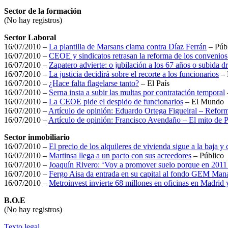
Sector de la formación
(No hay registros)
Sector Laboral
16/07/2010 –
La plantilla de Marsans clama contra Díaz Ferrán
– Púb
16/07/2010 –
CEOE y sindicatos retrasan la reforma de los convenios
16/07/2010 –
Zapatero advierte: o jubilación a los 67 años o subida dr
16/07/2010 –
La justicia decidirá sobre el recorte a los funcionarios
– 
16/07/2010 –
¿Hace falta flagelarse tanto?
– El País
16/07/2010 –
Serna insta a subir las multas por contratación temporal
16/07/2010 –
La CEOE pide el despido de funcionarios
– El Mundo
16/07/2010 –
Artículo de opinión: Eduardo Ortega Figueiral – Refor
16/07/2010 –
Artículo de opinión: Francisco Avendaño – El mito de 
Sector inmobiliario
16/07/2010 –
El precio de los alquileres de vivienda sigue a la baja y
16/07/2010 –
Martinsa llega a un pacto con sus acreedores
– Público
16/07/2010 –
Joaquín Rivero: ‘Voy a promover suelo porque en 2011 
16/07/2010 –
Fergo Aisa da entrada en su capital al fondo GEM Ma
16/07/2010 –
Metroinvest invierte 68 millones en oficinas en Madrid
B.O.E
(No hay registros)
Texto legal