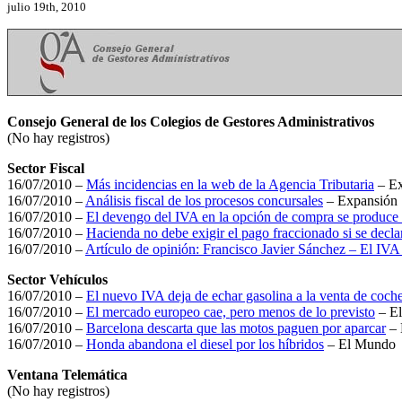
julio 19th, 2010
Consejo General de los Colegios de Gestores Administrativos
(No hay registros)
Sector Fiscal
16/07/2010 –
Más incidencias en la web de la Agencia Tributaria
– Ex
16/07/2010 –
Análisis fiscal de los procesos concursales
– Expansión
16/07/2010 –
El devengo del IVA en la opción de compra se produce al
16/07/2010 –
Hacienda no debe exigir el pago fraccionado si se decla
16/07/2010 –
Artículo de opinión: Francisco Javier Sánchez – El IVA a
Sector Vehículos
16/07/2010 –
El nuevo IVA deja de echar gasolina a la venta de coch
16/07/2010 –
El mercado europeo cae, pero menos de lo previsto
– E
16/07/2010 –
Barcelona descarta que las motos paguen por aparcar
– 
16/07/2010 –
Honda abandona el diesel por los híbridos
– El Mundo
Ventana Telemática
(No hay registros)