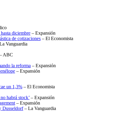
lico
 hasta diciembre
– Expansión
ástica de cotizaciones
– El Economista
La Vanguardia
– ABC
mando la reforma
– Expansión
Penélope
– Expansión
 cae un 1,3%
– El Economista
no habrá stock’
– Expansión
nagement
– Expansión
 y Dusseldorf
– La Vanguardia