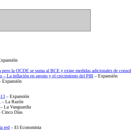
xpansión
ora pero la OCDE se suma al BCE y exige medidas adicionales de consoli
 – La inflación en agosto y el crecimiento del PIB
– Expansión
 Expansión
013
– Expansión
1
– La Razón
– La Vanguardia
 Cinco Días
la red
– El Economista