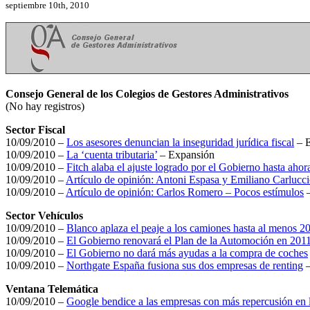
septiembre 10th, 2010
Consejo General de los Colegios de Gestores Administrativos
(No hay registros)
Sector Fiscal
10/09/2010 –
Los asesores denuncian la inseguridad jurídica fiscal
– E
10/09/2010 –
La ‘cuenta tributaria’
– Expansión
10/09/2010 –
Fitch alaba el ajuste logrado por el Gobierno hasta ah
10/09/2010 –
Artículo de opinión: Antoni Espasa y Emiliano Carluccio
10/09/2010 –
Artículo de opinión: Carlos Romero – Pocos estímulos
–
Sector Vehículos
10/09/2010 –
Blanco aplaza el peaje a los camiones hasta al menos 2
10/09/2010 –
El Gobierno renovará el Plan de la Automoción en 201
10/09/2010 –
El Gobierno no dará más ayudas a la compra de coches
10/09/2010 –
Northgate España fusiona sus dos empresas de renting
–
Ventana Telemática
10/09/2010 –
Google bendice a las empresas con más repercusión en 