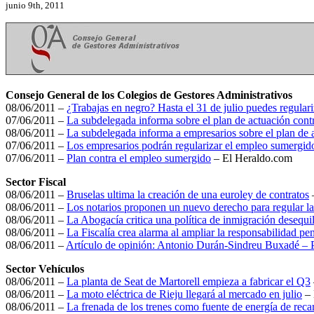
junio 9th, 2011
Consejo General de los Colegios de Gestores Administrativos
08/06/2011 –
¿Trabajas en negro? Hasta el 31 de julio puedes regulari
07/06/2011 –
La subdelegada informa sobre el plan de actuación con
08/06/2011 –
La subdelegada informa a empresarios sobre el plan de 
07/06/2011 –
Los empresarios podrán regularizar el empleo sumergido
07/06/2011 –
Plan contra el empleo sumergido
– El Heraldo.com
Sector Fiscal
08/06/2011 –
Bruselas ultima la creación de una euroley de contratos
08/06/2011 –
Los notarios proponen un nuevo derecho para regular la
08/06/2011 –
La Abogacía critica una política de inmigración desequi
08/06/2011 –
La Fiscalía crea alarma al ampliar la responsabilidad pe
08/06/2011 –
Artículo de opinión: Antonio Durán-Sindreu Buxadé – P
Sector Vehículos
08/06/2011 –
La planta de Seat de Martorell empieza a fabricar el Q3
08/06/2011 –
La moto eléctrica de Rieju llegará al mercado en julio
– 
08/06/2011 –
La frenada de los trenes como fuente de energía de reca