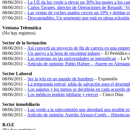
08/06/2011 –
La UE da luz verde a elevar un 30% los peajes a los ca
08/06/2011 –
Carlos Tavares, director de Operaciones de Renault: ‘Vo
08/06/2011 –
Las ventas de coches usados crecen un 19% y doblan e
07/06/2011 –
Descapotables. Un segmento que está en plena eclosión
Ventana Telemática
(No hay registros)
Sector de la formación
08/06/2011 –
Así convertí un proyecto de fin de carrera en una empre
08/06/2011 –
Un apoyo a la hora de encontrar trabajo
– El Periódico 
08/06/2011 –
Las protestas en las universidades se intensifican
– La V
08/06/2011 –
Artículo de opinión: Pablo Hafner – ¡Suerte en Alemani
Sector Laboral
08/06/2011 –
Ser la jefa en un mundo de hombres
– Expansión
08/06/2011 –
La temporada estival, tabla de salvación para el desemp
08/06/2011 –
Los salarios y los turnos se decidirán en cada acuerdo 
08/06/2011 –
Los médicos podrán jubilarse y ejercer
– Cinco Días
Sector inmobiliario
08/06/2011 –
Luz verde a la subcomisión que abordará una posible re
08/06/2011 –
Artículo de opinión: Aurelio Alonso-Cortés – Hipotecas: 
B.O.E
(No hay registros)