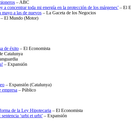
mioneros
– ABC
y a concentrar toda mi energía en la protección de los márgenes’
– El 
n mayo a las de nuevos
– La Gaceta de los Negocios
– El Mundo (Motor)
sa de éxito
– El Economista
de Catalunya
anguardia
a!
– Expansión
leo
– Expansión (Catalunya)
de empresa
– Público
forma de la Ley Hipotecaria
– El Economista
sentencia ‘urbi et urbi’
– Expansión