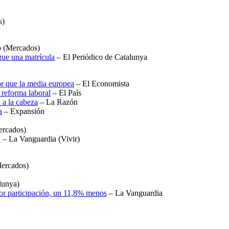
s)
 (Mercados)
gue una matrícula
– El Periódico de Catalunya
or que la media europea
– El Economista
 reforma laboral
– El País
 a la cabeza
– La Razón
a
– Expansión
rcados)
n
– La Vanguardia (Vivir)
ercados)
lunya)
por participación, un 11,8% menos
– La Vanguardia