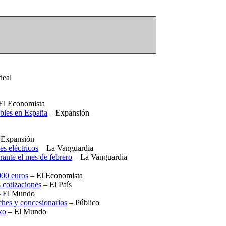
deal
El Economista
ebles en España
– Expansión
 Expansión
es eléctricos
– La Vanguardia
ante el mes de febrero
– La Vanguardia
000 euros
– El Economista
 cotizaciones
– El País
 El Mundo
oches y concesionarios
– Público
xo
– El Mundo