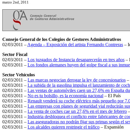
marzo 2nd, 2011
Consejo General de los Colegios de Gestores Administrativos
02/03/2011 –
Agenda – Exposición del artista Fernando Contreras
– I
Sector Fiscal
02/03/2011 –
Los juzgados de Instancia desaparecerán en tres años
– 
02/03/2011 –
Los fondos alemanes huyen del golpe fiscal a sus inmu
Sector Vehículos
02/03/2011 –
Las marcas negocian derogar la ley de concesionarios
–
02/03/2011 –
La subida de la gasolina impulsa el lanzamiento de coch
02/03/2011 –
Las ventas de automóviles caen un 27,6% en España dur
02/03/2011 –
No es tu bolsillo, es la economía nacional
– El País
02/03/2011 –
Renault venderá su coche eléctrico más pequeño por 7.
02/03/2011 –
Las empresas con planes de seguridad vial reducirán sus
02/03/2011 –
La venta de coches cae un 27,6% en el mes de febrero
–
02/03/2011 –
Industria desbloquea el conflicto entre fabricantes de c
02/03/2011 –
Las aseguradoras no podrán fijar sus primas según el se
02/03/2011 –
Los alcaldes quieren restringir el tráfico
– Expansión