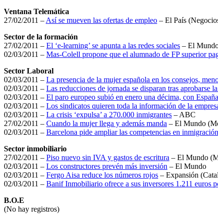
Ventana Telemática
27/02/2011 –
Así se mueven las ofertas de empleo
– El País (Negocio
Sector de la formación
27/02/2011 –
El ‘e-learning’ se apunta a las redes sociales
– El Mundo
02/03/2011 –
Mas-Colell propone que el alumnado de FP superior pa
Sector Laboral
02/03/2011 –
La presencia de la mujer española en los consejos, men
02/03/2011 –
Las reducciones de jornada se disparan tras aprobarse la
02/03/2011 –
El paro europeo subió en enero una décima, con España
02/03/2011 –
Los sindicatos quieren toda la información de la empres
02/03/2011 –
La crisis ‘expulsa’ a 270.000 inmigrantes
– ABC
27/02/2011 –
Cuando la mujer llega y además manda
– El Mundo (Me
02/03/2011 –
Barcelona pide ampliar las competencias en inmigració
Sector inmobiliario
27/02/2011 –
Piso nuevo sin IVA y gastos de escritura
– El Mundo (M
02/03/2011 –
Los constructores prevén más inversión
– El Mundo
02/03/2011 –
Fergo Aisa reduce los números rojos
– Expansión (Cata
02/03/2011 –
Banif Inmobiliario ofrece a sus inversores 1.211 euros 
B.O.E
(No hay registros)